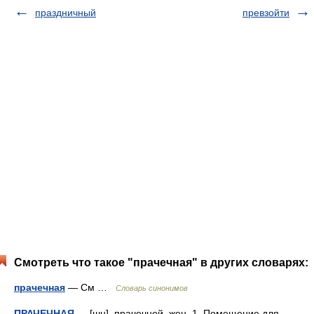
праздничный
превзойти
Смотреть что такое "прачечная" в других словарях:
прачечная
— См …
Словарь синонимов
ПРАЧЕЧНАЯ
— [шн], прачечной, жен. 1. Помещение для