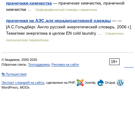
прачечная-химчистка
— прачечная химчистка, прачечной
химчистки …
Орфографический словарь-справочник
прачечная на АЭС для нерадиоактивной одежды
— —
[А.С.Гольдберг. Англо русский энергетический словарь. 2006 г.]
Тематики энергетика в целом EN cold laundry …
Справочник
технического переводчика
© Академик, 2000-2026
18+
Обратная связь:
Техподдержка
,
Реклама на сайте
👣 Путешествия
Экспорт словарей на сайты
, сделанные на PHP,
Joomla,
Drupal,
WordPress, MODx.